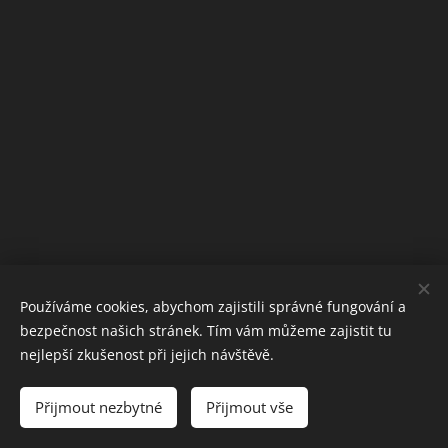
Používáme cookies, abychom zajistili správné fungování a
bezpečnost našich stránek. Tím vám můžeme zajistit tu
nejlepší zkušenost při jejich návštěvě.
Obrázky poskytl
Pexels
Přijmout nezbytné
Přijmout vše
Vytvořeno službou
Webnode
Cookies