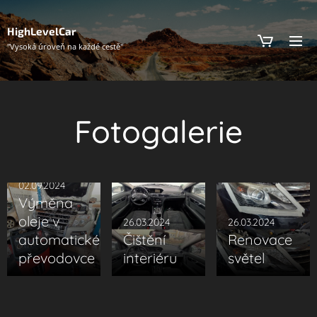
HighLevelCar
"Vysoká úroveň na každé cestě"
Fotogalerie
02.09.2024
Výměna
oleje v
26.03.2024
26.03.2024
automatické
Čištění
Renovace
převodovce
interiéru
světel