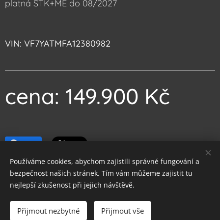
platná STK+ME do 08/2027
VIN: VF7YATMFA12380982
c
ena: 149.900 Kč
Share
Používáme cookies, abychom zajistili správné fungování a
bezpečnost našich stránek. Tím vám můžeme zajistit tu
nejlepší zkušenost při jejich návštěvě.
Obrázky poskytl
Pexels
Přijmout nezbytné
Přijmout vše
Vytvořeno službou
Webnode
Cookies