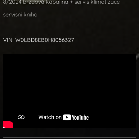
8/2024 brzdová kapalina + servis klimatizace
servisní kniha
VIN: W0LBD8EB0H8056327