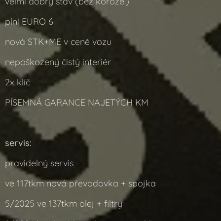
velmi dobrý stav (bez koroze!)
plní EURO 6
nová STK+ME v ceně vozu
nepoškozený čistý interiér
2x klíč
PÍSEMNÁ GARANCE NAJETÝCH KM
servis:
pravidelný servis
ve 117tkm nová převodovka + spojka
5/2025 ve 137tkm olej + filtry