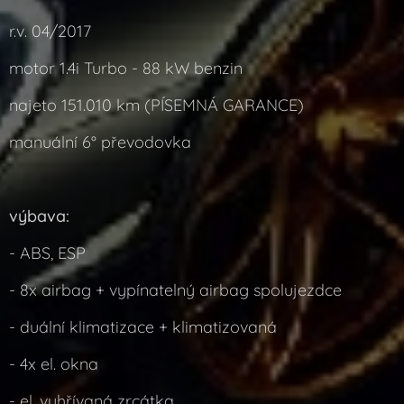
r.v. 04/2017
motor 1.4i Turbo - 88 kW benzin
najeto 151.010 km (PÍSEMNÁ GARANCE)
manuální 6° převodovka
výbava:
- ABS, ESP
- 8x airbag + vypínatelný airbag spolujezdce
- duální klimatizace + klimatizovaná
- 4x el. okna
- el. vyhřívaná zrcátka