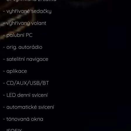
- vyhřívané sedačky
- vyhřívaný volant
- palubní PC
- orig. autorádio
- satelitní navigace
- aplikace
- CD/AUX/USB/BT
- LED denní svícení
- automatické svícení
- tónovaná okna
- ISOFIX