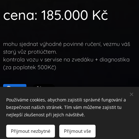
c
ena: 185.000 Kč
mohu sjednat výhodné povinné ručení, vezmu váš
starý vůz protiúčtem.
kontrola vozu v servise na zvedáku + diagnostika
(za poplatek 500Kč)
Share
Používáme cookies, abychom zajistili správné fungování a
bezpečnost našich stránek. Tím vám můžeme zajistit tu
nejlepší zkušenost při jejich návštěvě.
Obrázky poskytl
Pexels
Přijmout nezbytné
Přijmout vše
Vytvořeno službou
Webnode
Cookies