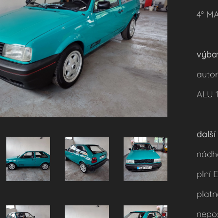
4° M
výba
auto
ALU 1
další 
nádh
plní
plat
nepoš