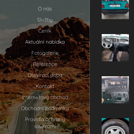
O nás
Služby
Ceník
Aktuální nabídka
Fotogalerie
Reference
Otevírací doba
Kontakt
Internetový obchod
Obchodní podmínky
Pravidla ochrany
soukromí