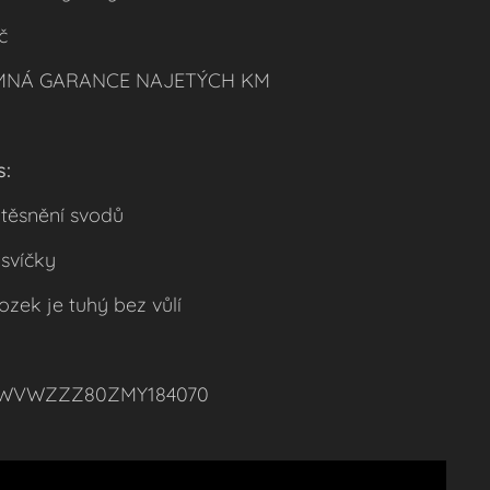
č
MNÁ GARANCE NAJETÝCH KM
s:
těsnění svodů
svíčky
zek je tuhý bez vůlí
WVWZZZ80ZMY184070