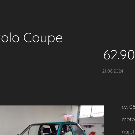
 Polo Coup
62.900
21.06.2024
r.v. 
motor
naje