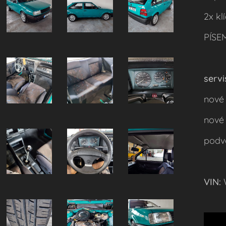
2x klí
PÍSE
servi
nové 
nové 
podvo
VIN: