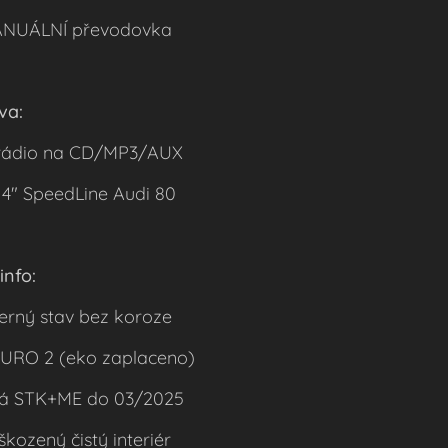
ANUÁLNÍ převodovka
va:
rádio na CD/MP3/AUX
4" SpeedLine Audi 80
info:
erný stav bez koroze
 EURO 2 (eko zaplaceno)
ná STK+ME do 03/2025
kozený čistý interiér