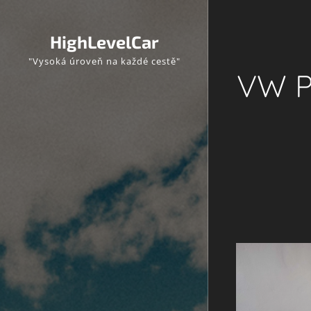
HighLevelCar
"Vysoká úroveň na každé cestě"
VW