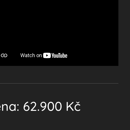
ena:
62
.900 Kč