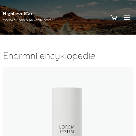
HighLevelCar
"Vysoká úroveň na každé cestě"
Enormní encyklopedie